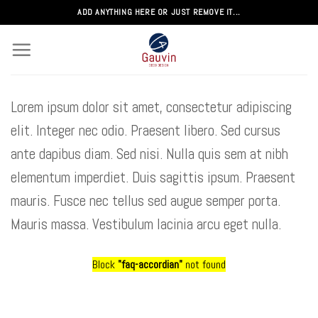
Passer
ADD ANYTHING HERE OR JUST REMOVE IT...
au
contenu
Lorem ipsum dolor sit amet, consectetur adipiscing
elit. Integer nec odio. Praesent libero. Sed cursus
ante dapibus diam. Sed nisi. Nulla quis sem at nibh
elementum imperdiet. Duis sagittis ipsum. Praesent
mauris. Fusce nec tellus sed augue semper porta.
Mauris massa. Vestibulum lacinia arcu eget nulla.
Block
"faq-accordian"
not found