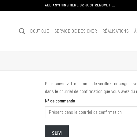
Passer
ADD ANYTHING HERE OR JUST REMOVE IT...
au
contenu
BOUTIQUE
SERVICE DE DESIGNER
RÉALISATIONS
À
Pour suivre votre commande veuillez renseigner vot
dans le courriel de confirmation que vous avez du r
N° de commande
SUIVI