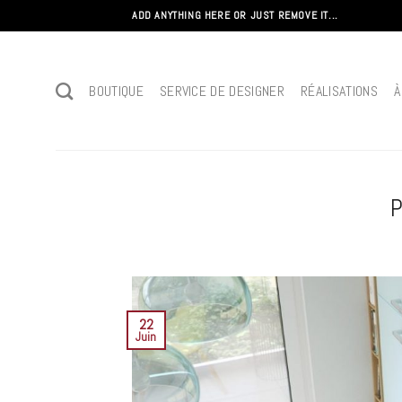
Passer
ADD ANYTHING HERE OR JUST REMOVE IT...
au
contenu
BOUTIQUE
SERVICE DE DESIGNER
RÉALISATIONS
À
P
22
Juin