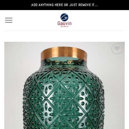
Passer
ADD ANYTHING HERE OR JUST REMOVE IT...
au
contenu
Add to
wishlist