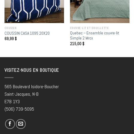
COUSSIN
COUVRE-LIT ET DOUILLETTE
Quebec – Ensemble couvre-lit
COUSSIN CASA 1095 20X20
Simple 2 Mrcx
69,99
$
215,00
$
VISITEZ-NOUS EN BOUTIQUE
565 Boulevard Isidore-Boucher
Saint-Jacques, N-B
E7B 1Y3
(506) 739-5095