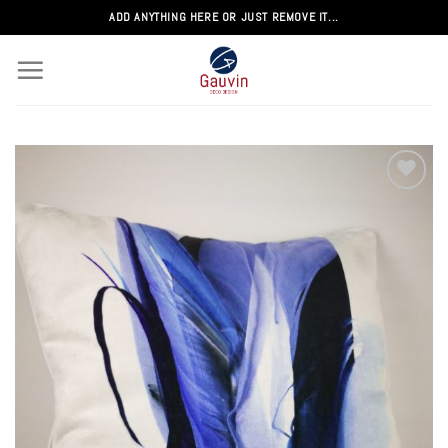
Passer
ADD ANYTHING HERE OR JUST REMOVE IT...
au
contenu
Add to
wishlist