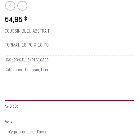
54,95
$
COUSSIN BLEU ABSTRAIT
FORMAT: 18 PO X 18 PO
UGS :
23:CJ1134P16168CS
Catégories:
Coussin
,
Literies
AVIS (0)
Avis
Il n’y pas encore d’avis.