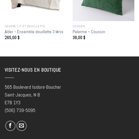
COUVRE-LIT ET DOUILLETTE
COUSSIN
Alder – Ensemble douillette 3 Mrcx
Palerme – Coussin
265,00
$
36,00
$
VISITEZ-NOUS EN BOUTIQUE
565 Boulevard Isidore-Boucher
Saint-Jacques, N-B
E7B 1Y3
(506) 739-5095