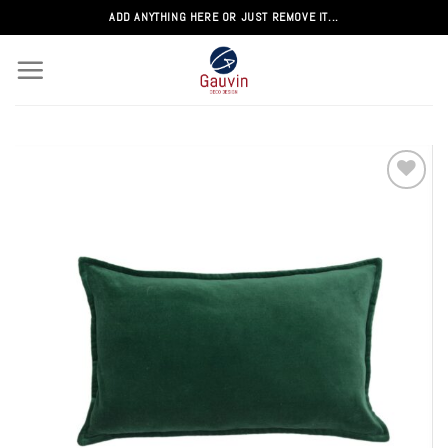
Passer
ADD ANYTHING HERE OR JUST REMOVE IT...
au
contenu
Add to
wishlist