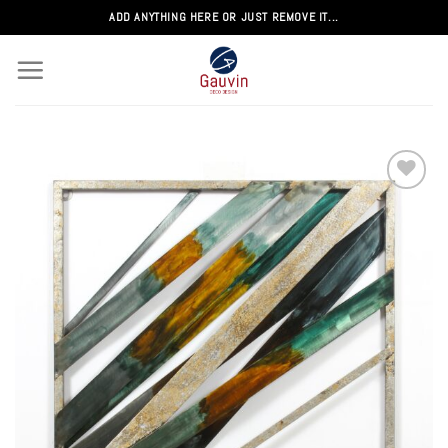
Passer
ADD ANYTHING HERE OR JUST REMOVE IT...
au
contenu
Add to
wishlist