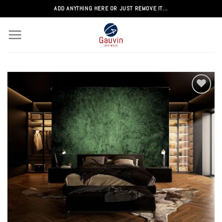
Passer
ADD ANYTHING HERE OR JUST REMOVE IT...
au
contenu
Add to
wishlist