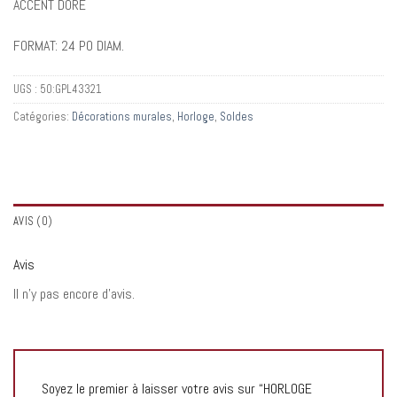
ACCENT DORÉ
FORMAT: 24 PO DIAM.
UGS :
50:GPL43321
Catégories:
Décorations murales
,
Horloge
,
Soldes
AVIS (0)
Avis
Il n’y pas encore d’avis.
Soyez le premier à laisser votre avis sur “HORLOGE