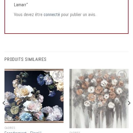
Lamarr”
Vous devez être
connecté
pour publier un avis.
PRODUITS SIMILAIRES
Add to
Add to
wishlist
wishlist
CADRES
CADRES