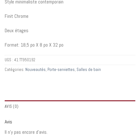
Style minimaliste contemporain
Finit Chrome
Deux étages
Format: 18,5 po X 8 po X 32 po
UGS :
41:TT950192
Catégories:
Nouveautés
,
Porte-serviettes
,
Salles de bain
AVIS (0)
Avis
Il n’y pas encore d’avis.