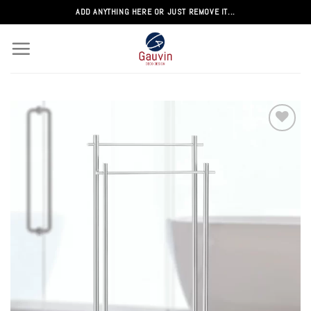
Passer
ADD ANYTHING HERE OR JUST REMOVE IT...
au
contenu
Add to
wishlist