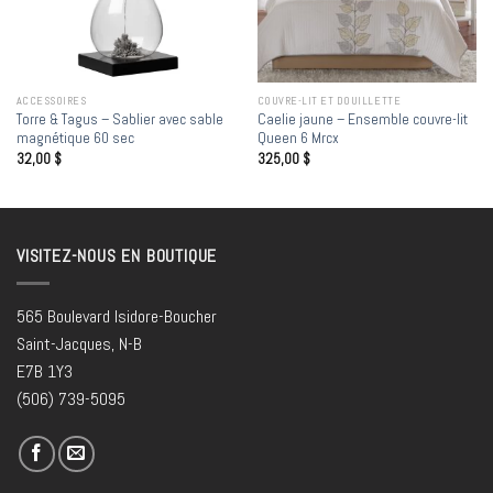
ACCESSOIRES
COUVRE-LIT ET DOUILLETTE
Torre & Tagus – Sablier avec sable
Caelie jaune – Ensemble couvre-lit
magnétique 60 sec
Queen 6 Mrcx
32,00
$
325,00
$
VISITEZ-NOUS EN BOUTIQUE
565 Boulevard Isidore-Boucher
Saint-Jacques, N-B
E7B 1Y3
(506) 739-5095