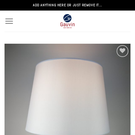
Passer
ADD ANYTHING HERE OR JUST REMOVE IT...
au
contenu
Add to
wishlist