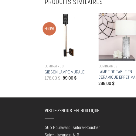
PRODUITS SIMILAIRES
-50%
Add to
Add to
Add
wishlist
wishlist
wish
NAIRES
LUMINAIRES
LUMINAIRES
E DE TABLE BLEU
LAMPE DE TABLE EN
GIBSON LAMPE MURALE
N
CÉRAMIQUE EFFET M
178,00
$
89,00
$
99
$
288,00
$
VISITEZ-NOUS EN BOUTIQUE
565 Boulevard Isidore-Boucher
Saint-Jacques, N-B