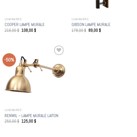
LUMINAIRES
LUMINAIRES
COOPER LAMPE MURALE
GIBSON LAMPE MURALE
216,00
$
108,00
$
178,00
$
89,00
$
-50%
Add to
wishlist
LUMINAIRES
RENWIL – LAMPE MURALE LAITON
250,00
$
125,00
$