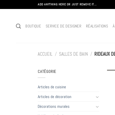
Passer
ADD ANYTHING HERE OR JUST REMOVE IT...
au
contenu
BOUTIQUE
SERVICE DE DESIGNER
RÉALISATIONS
À
ACCUEIL
/
SALLES DE BAIN
/
RIDEAUX D
CATÉGORIE
Articles de cuisine
Articles de décoration
Décorations murales