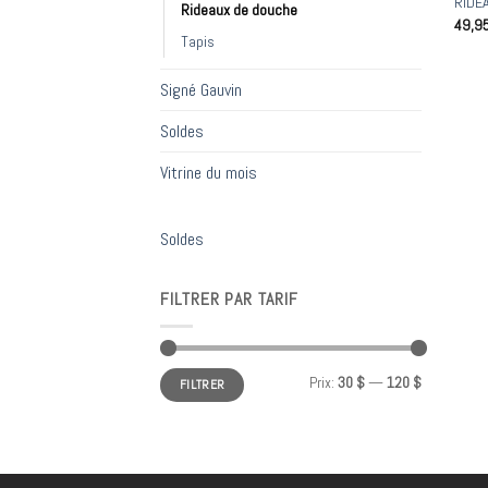
RIDE
Rideaux de douche
49,9
Tapis
Signé Gauvin
Soldes
Vitrine du mois
Soldes
FILTRER PAR TARIF
Prix
Prix
Prix:
30 $
—
120 $
FILTRER
min
max