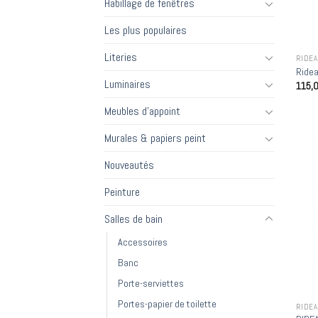
Habillage de fenêtres
Les plus populaires
Literies
RIDE
Ridea
Luminaires
115,
Meubles d'appoint
Murales & papiers peint
Nouveautés
Peinture
Salles de bain
Accessoires
Banc
Porte-serviettes
Portes-papier de toilette
RIDE