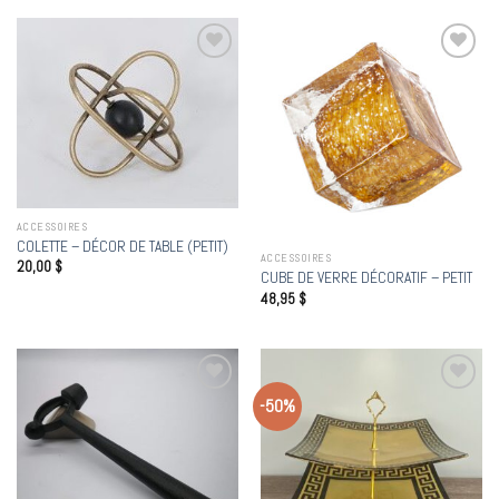
Add to
Add to
wishlist
wishlist
ACCESSOIRES
COLETTE – DÉCOR DE TABLE (PETIT)
ACCESSOIRES
20,00
$
CUBE DE VERRE DÉCORATIF – PETIT
48,95
$
-50%
Add to
Add to
wishlist
wishlist