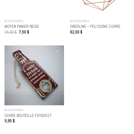
ACCESSOIRES
ACCESSOIRES
MOYEN PANIER BEIGE
OBERLINE – POLYGONE CUIVRE
15,00
$
7,50
$
62,00
$
Add to
wishlist
ACCESSOIRES
OUVRE-BOUTEILLE FXY60517
5,95
$