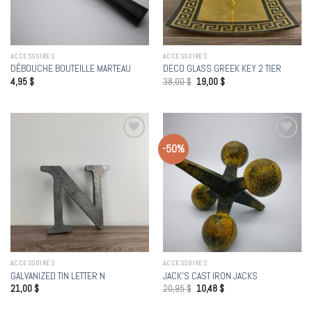
ACCESSOIRES
ACCESSOIRES
DÉBOUCHE BOUTEILLE MARTEAU
DECO GLASS GREEK KEY 2 TIER
4,95
$
38,00
$
19,00
$
-50%
Add to
Add to
wishlist
wishlist
ACCESSOIRES
ACCESSOIRES
GALVANIZED TIN LETTER N
JACK’S CAST IRON JACKS
21,00
$
20,95
$
10,48
$