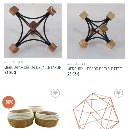
Add to
Add to
wishlist
wishlist
ACCESSOIRES
ACCESSOIRES
MERCURY – DÉCOR DE TABLE LARGE
MERCURY – DÉCOR DE TABLE PETIT
34,95
$
28,95
$
-50%
Add to
Add to
wishlist
wishlist