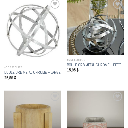
Add to
Add to
wishlist
wishlist
ACCESSOIRES
BOULE ORB METAL CHROME – PETIT
ACCESSOIRES
15,95
$
BOULE ORB METAL CHROME – LARGE
26,95
$
Add to
Add to
wishlist
wishlist