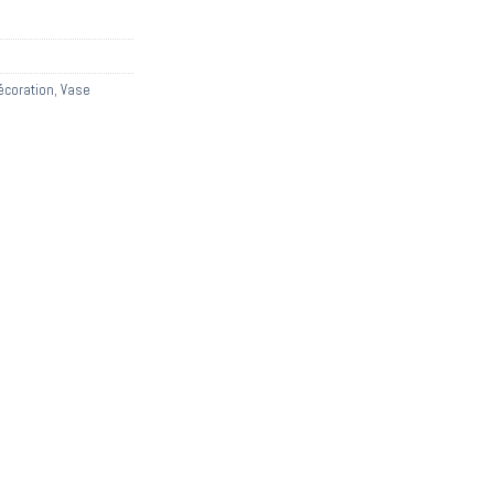
décoration
,
Vase