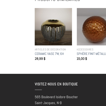
Add to
Add to
Add
wishlist
wishlist
wish
IQUÉ MURAL
ARTICLES DE DÉCORATION
ACCESSOIRES
A – CUBIST MULTI
CERAMIC VASE 7W, 6H
SPHÈRE FINIT MÉTALL
ÈRE MURALE
28,99
$
15,00
$
00
$
VISITEZ-NOUS EN BOUTIQUE
565 Boulevard Isidore-Boucher
Saint-Jacques, N-B