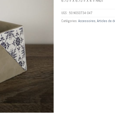
6.75 » X 6.75 » X 4 » HAUT
UGS :
50:NOS0734-047
Catégories:
Accessoires
,
Articles de 