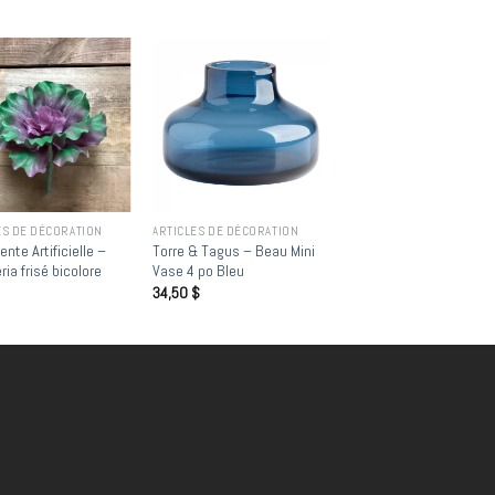
Add to
Add to
wishlist
wishlist
ES DE DÉCORATION
ARTICLES DE DÉCORATION
nte Artificielle –
Torre & Tagus – Beau Mini
ia frisé bicolore
Vase 4 po Bleu
34,50
$