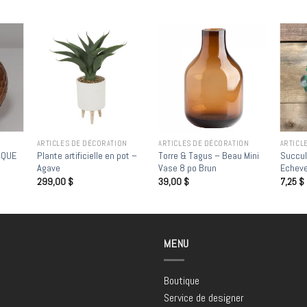
 to
Add to
Add to
list
wishlist
wishlist
ARTICLES DE DÉCORATION
ARTICLES DE DÉCORATION
ARTICL
Plante artificielle en pot –
Torre & Tagus – Beau Mini
Succule
IQUE
Agave
Vase 8 po Brun
Echever
299,00
$
39,00
$
7,25
$
MENU
Boutique
Service de designer