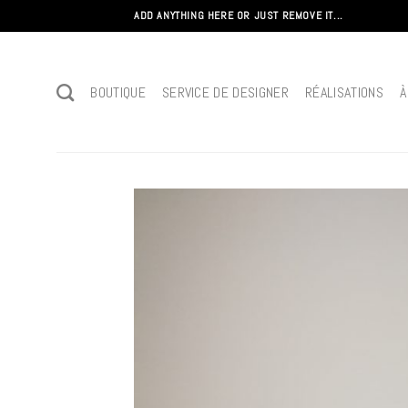
Passer
ADD ANYTHING HERE OR JUST REMOVE IT...
au
contenu
BOUTIQUE
SERVICE DE DESIGNER
RÉALISATIONS
À