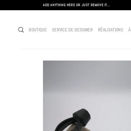
Passer
ADD ANYTHING HERE OR JUST REMOVE IT...
au
contenu
BOUTIQUE
SERVICE DE DESIGNER
RÉALISATIONS
À