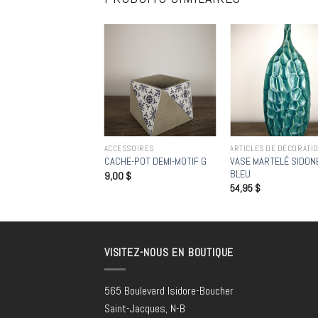
Add to
Add to
Add
wishlist
wishlist
wish
LES DE DÉCORATION
ACCESSOIRES
ARTICLES DE DÉCORATI
lente Artificielle –
VASE MARTELÉ SIDON
CACHE-POT DEMI-MOTIF G
Echeveria
BLEU
9,00
$
$
54,95
$
VISITEZ-NOUS EN BOUTIQUE
565 Boulevard Isidore-Boucher
Saint-Jacques, N-B