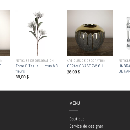
 to
Add to
Add to
list
wishlist
wishlist
ON
ARTICLES DE DÉCORATION
ARTICLES DE DÉCORATION
ARTICL
E
Torre & Tagus – Lotus à 3
UMBRA
CERAMIC VASE 7W, 6H
fleurs
DE RA
28,99
$
39,00
$
MENU
Boutique
Service de designer