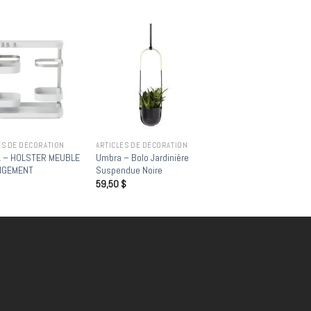
Add to
Add to
wishlist
wishlist
ES DE DÉCORATION
ARTICLES DE DÉCORATION
 – HOLSTER MEUBLE
Umbra – Bolo Jardinière
NGEMENT
Suspendue Noire
59,50
$