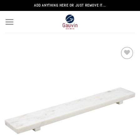
Passer
ADD ANYTHING HERE OR JUST REMOVE IT...
au
contenu
Add to
wishlist