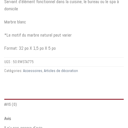
Servant d’élément fonctionnel dans la cuisine, le bureau ou le spa à
domicile
Marbre blanc
*Le motif du marbre naturel peut varier
Format: 32 po X 1,5 po X 5 po
UGS :
50:RWSTA775
Catégories:
Accessoires
,
Articles de décoration
AVIS (0)
Avis
Il n’y pas encore d’avis.