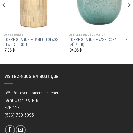
ACCESSOIRES
ARTICLES DE DÉCORATION
TORRE & TAGUS – BAMBOO GLASS
TORRE & TAGUS – VASE CORA BULLE
TEALIGHT GOLD
MÉTALLIQUE
7,95
$
84,95
$
VISITEZ-NOUS EN BOUTIQUE
565 Boulevard Isidore-Boucher
Saint-Jacques, N-B
E7B 1Y3
(506) 739-5095