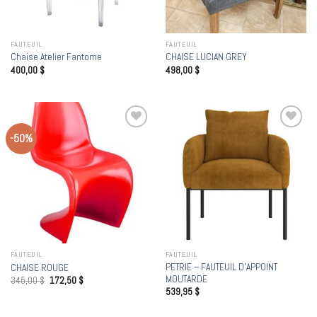
FAUTEUIL
FAUTEUIL
Chaise Atelier Fantome
CHAISE LUCIAN GREY
400,00
$
498,00
$
-50%
Add to
Add to
wishlist
wishlist
FAUTEUIL
FAUTEUIL
PETRIE – FAUTEUIL D’APPOINT
CHAISE ROUGE
MOUTARDE
345,00
$
172,50
$
539,95
$