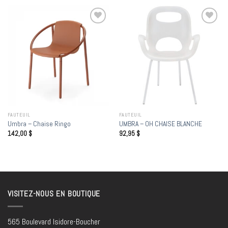
Add to
Add to
wishlist
wishlist
FAUTEUIL
FAUTEUIL
Umbra – Chaise Ringo
UMBRA – OH CHAISE BLANCHE
142,00
$
92,95
$
VISITEZ-NOUS EN BOUTIQUE
565 Boulevard Isidore-Boucher