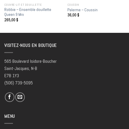
COUVRE-LIT ET DOUILLETTE
COUSSIN
Robbie – Ensemble douillette
Palerme – Coussin
Queen 9 Mrx
36,00
$
265,00
$
VISITEZ-NOUS EN BOUTIQUE
565 Boulevard Isidore-Boucher
Saint-Jacques, N-B
E7B 1Y3
(506) 739-5095
MENU