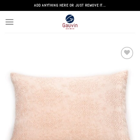
Passer
ADD ANYTHING HERE OR JUST REMOVE IT...
au
contenu
Add to
wishlist