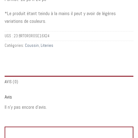
*Le produit étant teindu à la mains il peut y avoir de légères
variations de couleurs.
UGS :
23:BRTOROROSE16X24
Catégories:
Coussin
,
Literies
AVIS (0)
Avis
Il n’y pas encore d’avis.