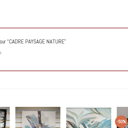
vis sur “CADRE PAYSAGE NATURE”
s.
-50%
 to
Add to
Add to
list
wishlist
wishlist