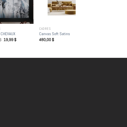
S
CADRES
 CHEVAUX
Canvas Soft Satins
$
19,99
$
480,00
$