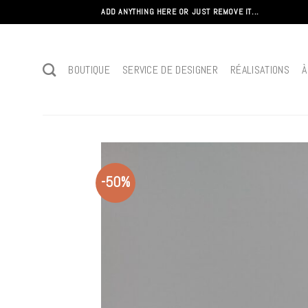
Passer
ADD ANYTHING HERE OR JUST REMOVE IT...
au
contenu
BOUTIQUE
SERVICE DE DESIGNER
RÉALISATIONS
À
-50%