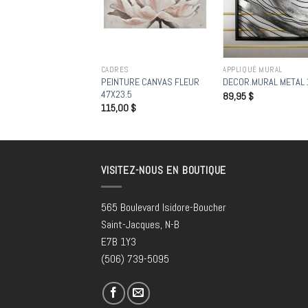
ES
CADRES
APPLIQUÉ MURAL
drement – Winter Sea
PEINTURE CANVAS FLEUR
DECOR.MURAL METAL 
e
47X23.5
89,95
$
00
$
115,00
$
VISITEZ-NOUS EN BOUTIQUE
565 Boulevard Isidore-Boucher
Saint-Jacques, N-B
E7B 1Y3
(506) 739-5095