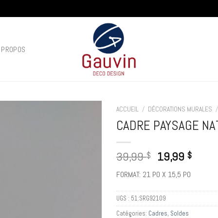
 PROPOS
ACCUEIL
/
DÉCORATIONS MURALES
CADRE PAYSAGE NA
Add to
wishlist
39,99
19,99
$
$
FORMAT: 21 PO X 15,5 PO
UGS :
51:SRG92109
Catégories:
Cadres
,
Soldes