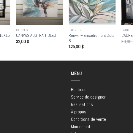
CADRES
CADRES
CADRE
Renwil – Encadrement Zola
15X15
CANVAS ABSTRAIT BLEU
CADRE
B
32,00
$
39,99
125,00
$
MENU
Boutique
Service de designer
Réalisations
À propos
Conditions de vente
Mon compte