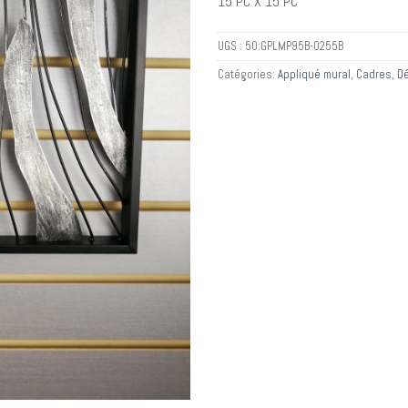
15 PC X 15 PC
UGS :
50:GPLMP95B-0255B
Catégories:
Appliqué mural
,
Cadres
,
Dé