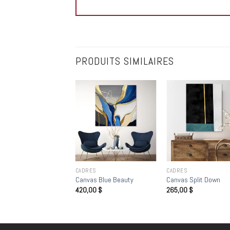
PRODUITS SIMILAIRES
Add to
Add to
Add
wishlist
wishlist
wish
RATIONS MURALES
CADRES
CADRES
r Rond cadre Noir
Canvas Blue Beauty
Canvas Split Down
00
$
420,00
$
265,00
$