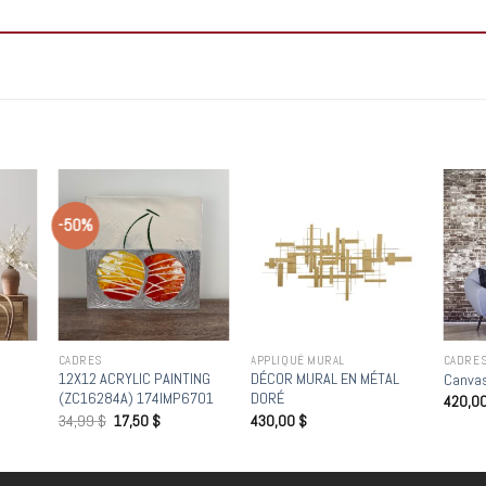
-50%
 to
Add to
Add to
list
wishlist
wishlist
CADRES
APPLIQUÉ MURAL
CADRE
12X12 ACRYLIC PAINTING
DÉCOR MURAL EN MÉTAL
Canvas
(ZC16284A) 174IMP6701
DORÉ
420,0
34,99
$
17,50
$
430,00
$