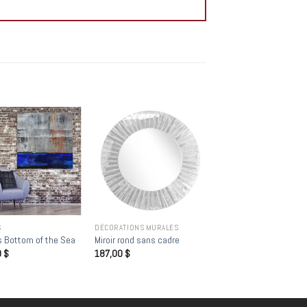
Add to
Add to
wishlist
wishlist
S
DÉCORATIONS MURALES
 Bottom of the Sea
Miroir rond sans cadre
0
$
187,00
$