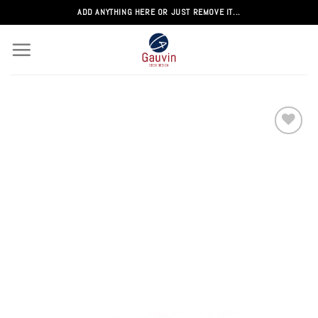
Passer
ADD ANYTHING HERE OR JUST REMOVE IT...
au
contenu
Add to
wishlist