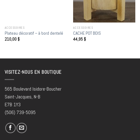
ACCESSOIRES
ACCESSOIRES
Plateau décoratif – à bord dentelé
CACHE POT BOIS
210,00
$
44,95
$
VISITEZ-NOUS EN BOUTIQUE
565 Boulevard Isidore-Boucher
Saint-Jacques, N-B
E7B 1Y3
(506) 739-5095