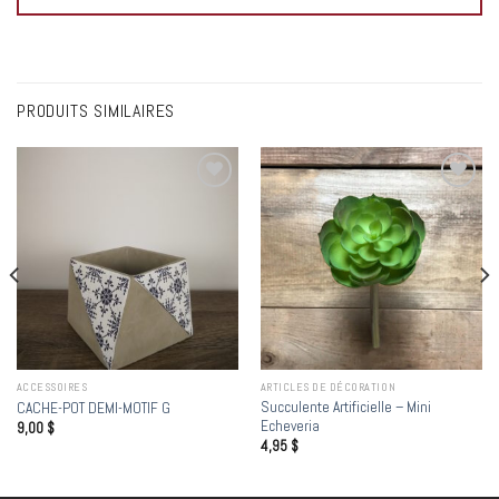
PRODUITS SIMILAIRES
Add to
Add to
wishlist
wishlist
ACCESSOIRES
ARTICLES DE DÉCORATION
Succulente Artificielle – Mini
CACHE-POT DEMI-MOTIF G
Echeveria
9,00
$
4,95
$