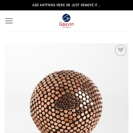
Passer
ADD ANYTHING HERE OR JUST REMOVE IT...
au
contenu
Add to
wishlist