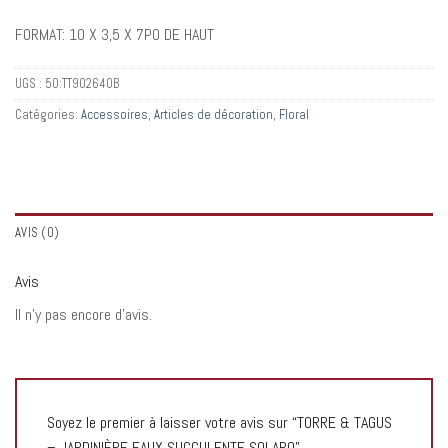
FORMAT: 10 X 3,5 X 7PO DE HAUT
UGS :
50:TT902640B
Catégories:
Accessoires
,
Articles de décoration
,
Floral
AVIS (0)
Avis
Il n’y pas encore d’avis.
Soyez le premier à laisser votre avis sur “TORRE & TAGUS
– JARDINIÈRE FAUX SUCCULENTE SOLARO”