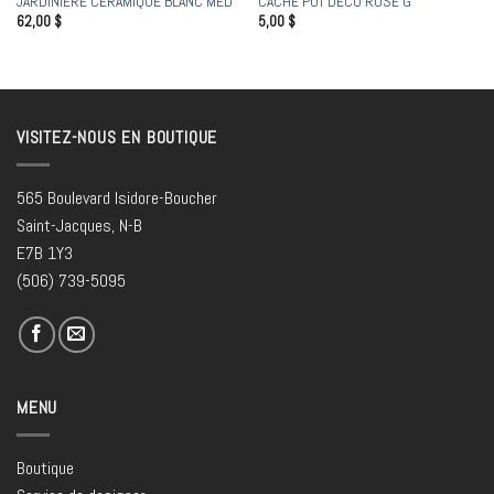
JARDINIÈRE CÉRAMIQUE BLANC MED
CACHE POT DECO ROSE G
62,00
$
5,00
$
VISITEZ-NOUS EN BOUTIQUE
565 Boulevard Isidore-Boucher
Saint-Jacques, N-B
E7B 1Y3
(506) 739-5095
MENU
Boutique