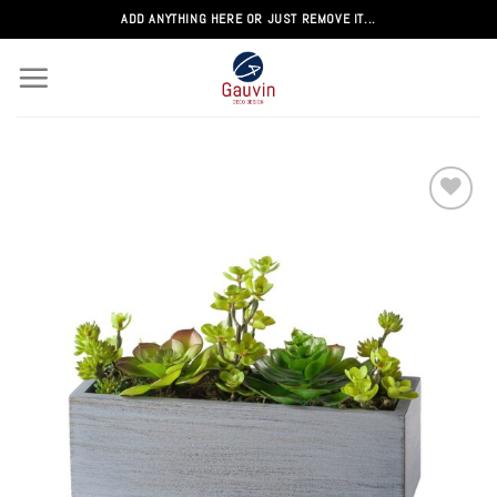
Passer
ADD ANYTHING HERE OR JUST REMOVE IT...
au
contenu
Add to
wishlist