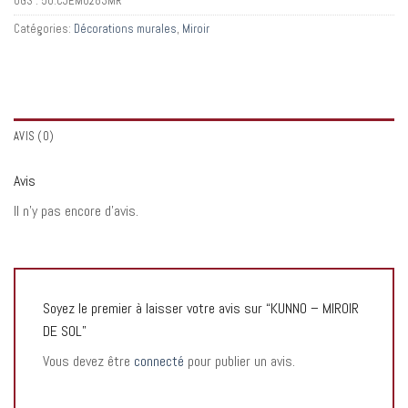
UGS :
50:CJEM0283MR
Catégories:
Décorations murales
,
Miroir
AVIS (0)
Avis
Il n’y pas encore d’avis.
Soyez le premier à laisser votre avis sur “KUNNO – MIROIR
DE SOL”
Vous devez être
connecté
pour publier un avis.