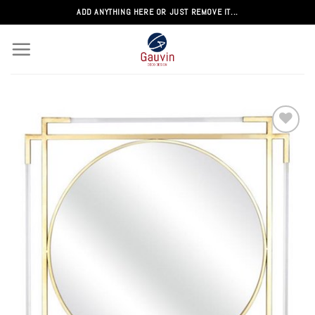
Passer
ADD ANYTHING HERE OR JUST REMOVE IT...
au
contenu
Add to
wishlist