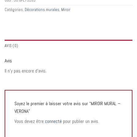
UGS :
50:GPL75163
Catégories:
Décorations murales
,
Miroir
AVIS (0)
Avis
Il n’y pas encore d’avis.
Soyez le premier à laisser votre avis sur “MIROIR MURAL –
VERONA”
Vous devez être
connecté
pour publier un avis.