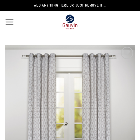
Passer
ADD ANYTHING HERE OR JUST REMOVE IT...
au
contenu
Add to
wishlist