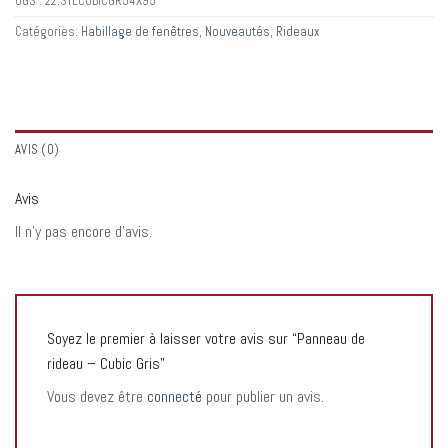
UGS :
22:STLCUBICGR54X95
Catégories:
Habillage de fenêtres
,
Nouveautés
,
Rideaux
AVIS (0)
Avis
Il n’y pas encore d’avis.
Soyez le premier à laisser votre avis sur “Panneau de
rideau – Cubic Gris”
Vous devez être
connecté
pour publier un avis.