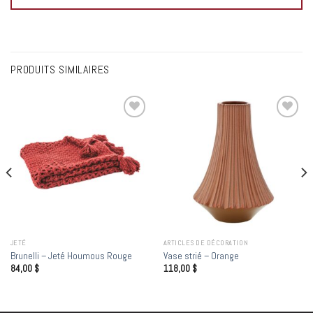
PRODUITS SIMILAIRES
Add to
Add to
wishlist
wishlist
JETÉ
ARTICLES DE DÉCORATION
Brunelli – Jeté Houmous Rouge
Vase strié – Orange
84,00
$
118,00
$