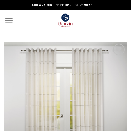
Passer
ADD ANYTHING HERE OR JUST REMOVE IT...
au
contenu
Add to
wishlist