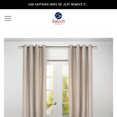
Passer
ADD ANYTHING HERE OR JUST REMOVE IT...
au
contenu
Add to
wishlist