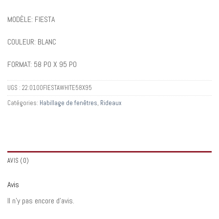
MODÈLE: FIESTA
COULEUR: BLANC
FORMAT: 58 PO X 95 PO
UGS :
22:0100FIESTAWHITE58X95
Catégories:
Habillage de fenêtres
,
Rideaux
AVIS (0)
Avis
Il n’y pas encore d’avis.