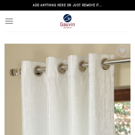
Passer
ADD ANYTHING HERE OR JUST REMOVE IT...
au
contenu
Add to
wishlist