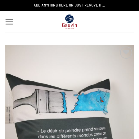
Passer
ADD ANYTHING HERE OR JUST REMOVE IT...
au
contenu
Add to
wishlist