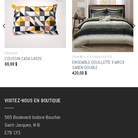
Add to
Add to
wishlist
wishlist
COUSSIN
COUVRE-LIT ET DOUILLETTE
COUSSIN CASA 14X20
ENSEMBLE DOUILLETTE 9 MRCX
69,99
$
SABEN DOUBLE
420,00
$
VISITEZ-NOUS EN BOUTIQUE
565 Boulevard Isidore-Boucher
Saint-Jacques, N-B
E7B 1Y3