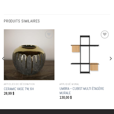
PRODUITS SIMILAIRES
Add to
Add to
wishlist
wishlist
ARTICLES DE DÉCORATION
APPLIQUÉ MURAL
UMBRA – CUBIST MULTI ÉTAGÈRE
CERAMIC VASE 7W, 6H
MURALE
28,99
$
130,00
$