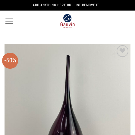
Passer
ADD ANYTHING HERE OR JUST REMOVE IT...
au
contenu
-50%
Add to
wishlist