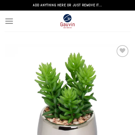
Passer
ADD ANYTHING HERE OR JUST REMOVE IT...
au
contenu
Add to
wishlist