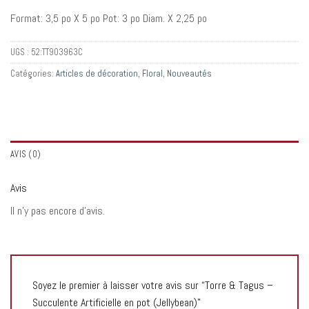
Format: 3,5 po X 5 po Pot: 3 po Diam. X 2,25 po
UGS :
52:TT903963C
Catégories:
Articles de décoration
,
Floral
,
Nouveautés
AVIS (0)
Avis
Il n’y pas encore d’avis.
Soyez le premier à laisser votre avis sur “Torre & Tagus –
Succulente Artificielle en pot (Jellybean)”