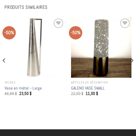
PRODUITS SIMILAIRES
-50%
-50%
Add to
Add to
wishlist
wishlist
SOLDES
ARTICLES DE DÉCORATION
Vase en métal – Large
GALENO VASE SMALL
46,99
$
23,50
$
22,00
$
11,00
$