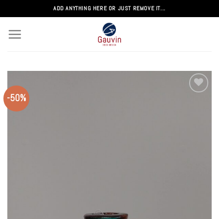
Passer
ADD ANYTHING HERE OR JUST REMOVE IT...
au
contenu
-50%
Add to
wishlist