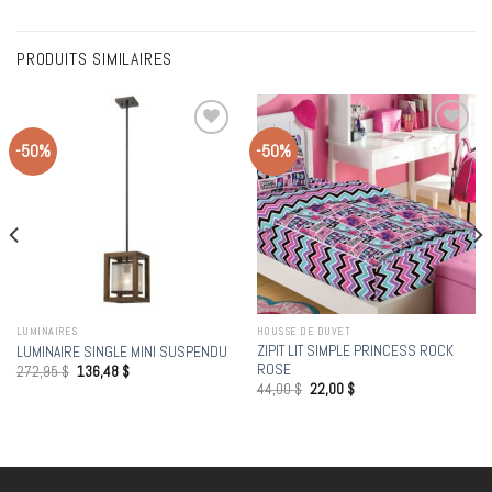
PRODUITS SIMILAIRES
-50%
-50%
Add to
Add to
wishlist
wishlist
LUMINAIRES
HOUSSE DE DUVET
ZIPIT LIT SIMPLE PRINCESS ROCK
LUMINAIRE SINGLE MINI SUSPENDU
ROSE
272,95
$
136,48
$
44,00
$
22,00
$