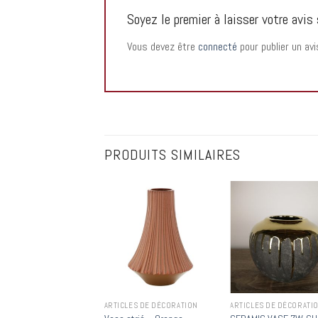
Soyez le premier à laisser votre a
Vous devez être
connecté
pour publier un avi
PRODUITS SIMILAIRES
Add to
Add to
Add
wishlist
wishlist
wish
SSOIRES
ARTICLES DE DÉCORATION
ARTICLES DE DÉCORATI