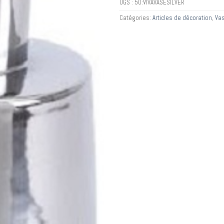
UGS :
50:VIVAVASESILVER
Catégories:
Articles de décoration
,
Va