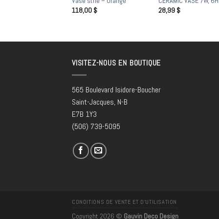
RE FINIT MÉTALLIQUE
Vase strié – Orange
CERAMIC VASE 7W, 6H
0
$
118,00
$
28,99
$
VISITEZ-NOUS EN BOUTIQUE
565 Boulevard Isidore-Boucher
Saint-Jacques, N-B
E7B 1Y3
(506) 739-5095
CONDITIONS DE VENTE ET D’UTILISATION
Copyright 2026 ©
Gauvin Deco Design