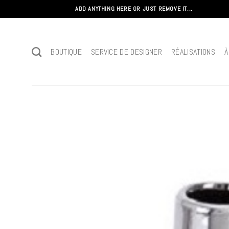
Passer
ADD ANYTHING HERE OR JUST REMOVE IT...
au
contenu
BOUTIQUE
SERVICE DE DESIGNER
RÉALISATIONS
À