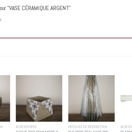
vis sur “VASE CÉRAMIQUE ARGENT”
s.
 to
Add to
Add to
list
wishlist
wishlist
ON
ACCESSOIRES
ARTICLES DE DÉCORATION
ACCESS