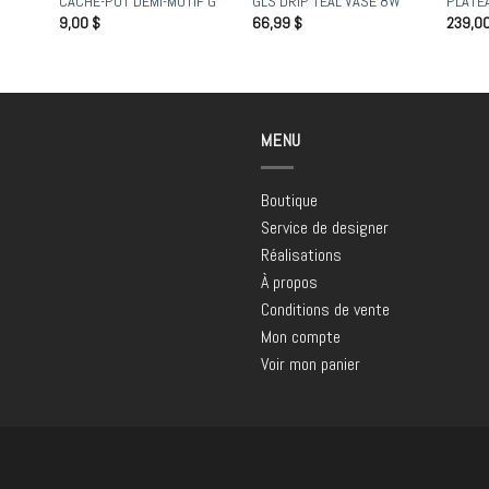
CACHE-POT DEMI-MOTIF G
GLS DRIP TEAL VASE 8W
PLATE
9,00
$
66,99
$
239,0
MENU
Boutique
Service de designer
Réalisations
À propos
Conditions de vente
Mon compte
Voir mon panier