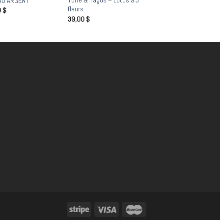
Torre & Tagus – Lotus à 3
AU ARGENT
fleurs
0
$
39,00
$