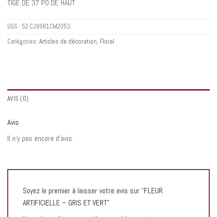
TIGE DE 37 PO DE HAUT
UGS :
52:CJ9981CM2053
Catégories:
Articles de décoration
,
Floral
AVIS (0)
Avis
Il n’y pas encore d’avis.
Soyez le premier à laisser votre avis sur “FLEUR
ARTIFICIELLE – GRIS ET VERT”