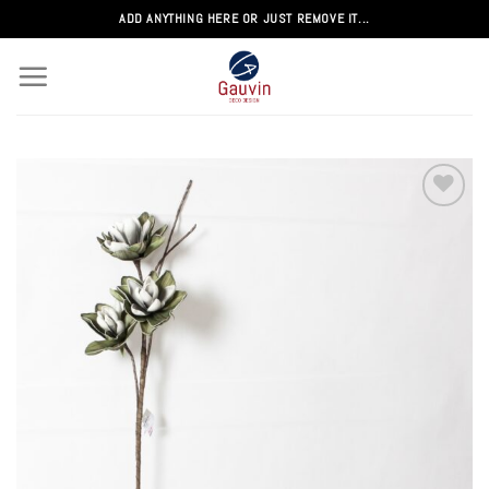
Passer
ADD ANYTHING HERE OR JUST REMOVE IT...
au
contenu
Add to
wishlist