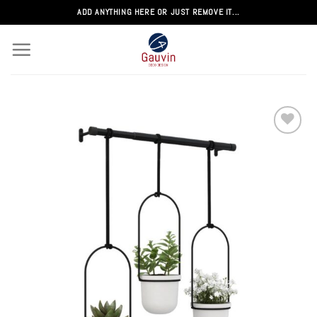
Passer
ADD ANYTHING HERE OR JUST REMOVE IT...
au
contenu
Add to
wishlist