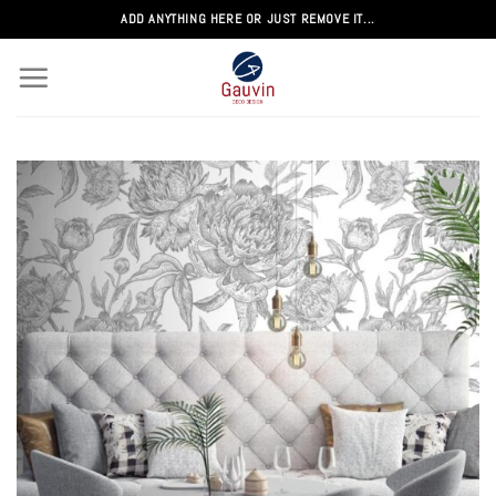
Passer
ADD ANYTHING HERE OR JUST REMOVE IT...
au
contenu
Add to
wishlist