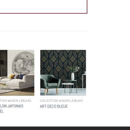
Add to
Add to
wishlist
wishlist
TION MANON LEBLANC
COLLECTION MANON LEBLANC
LLON JAPONAIS
ART DECO BLEUE
EL