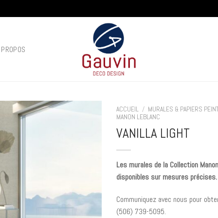
 PROPOS
ACCUEIL
/
MURALES & PAPIERS PEIN
MANON LEBLANC
VANILLA LIGHT
Add to
wishlist
Les murales de la Collection Mano
disponibles sur mesures précises.
Communiquez avec nous pour obten
(
506) 739-5095.