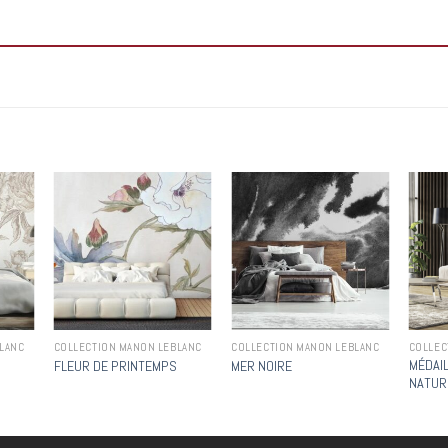
 to
Add to
Add to
list
wishlist
wishlist
LANC
COLLECTION MANON LEBLANC
COLLECTION MANON LEBLANC
COLLEC
MÉDAI
FLEUR DE PRINTEMPS
MER NOIRE
NATUR