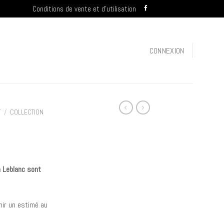
Conditions de vente et d’utilisation
CONNEXION
T
/
COLLECTION
n Leblanc sont
ir un estimé au