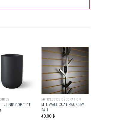
Add to
Add to
wishlist
wishlist
OIRES
ARTICLES DE DÉCORATION
MTL WALL COAT RACK 8W,
 – JUNIP GOBELET
24H
$
40,00
$