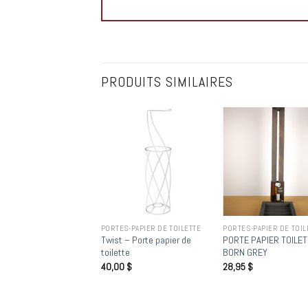
PRODUITS SIMILAIRES
Add to
Add to
Add
wishlist
wishlist
wish
AUX DE DOUCHE
PORTES-PAPIER DE TOILETTE
PORTES-PAPIER DE TOIL
AU DE DOUCHE POP
Twist – Porte papier de
PORTE PAPIER TOILE
GARDEN
toilette
BORN GREY
5
$
40,00
$
28,95
$