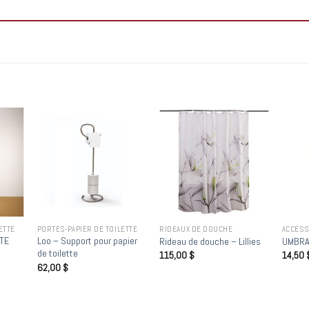
 to
Add to
Add to
list
wishlist
wishlist
ETTE
PORTES-PAPIER DE TOILETTE
RIDEAUX DE DOUCHE
ACCESS
TTE
Loo – Support pour papier
Rideau de douche – Lillies
UMBRA
de toilette
115,00
$
14,50
62,00
$