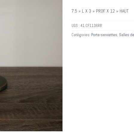
7.5 » L X 3 » PROF. X 12 » HAUT
UGS :
41:CF1136RB
Catégories:
Porte-serviettes
,
Salles d