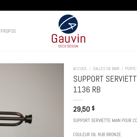
 PROPOS
ACCUEIL
/
SALLES DE BAIN
/
PORTE-
SUPPORT SERVIETT
Add to
1136 RB
wishlist
29,50
$
SUPPORT SERVIETTE MAIN POUR C
COULEUR OIL RUB BRONZE