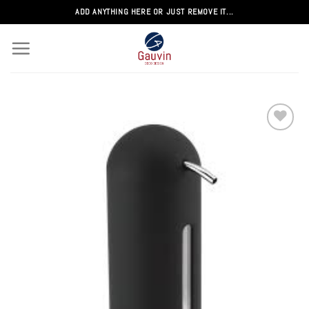
Passer
ADD ANYTHING HERE OR JUST REMOVE IT...
au
contenu
Add to
wishlist