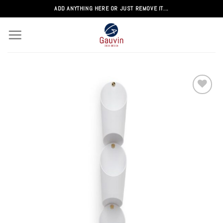
Passer
ADD ANYTHING HERE OR JUST REMOVE IT...
au
contenu
Add to
wishlist