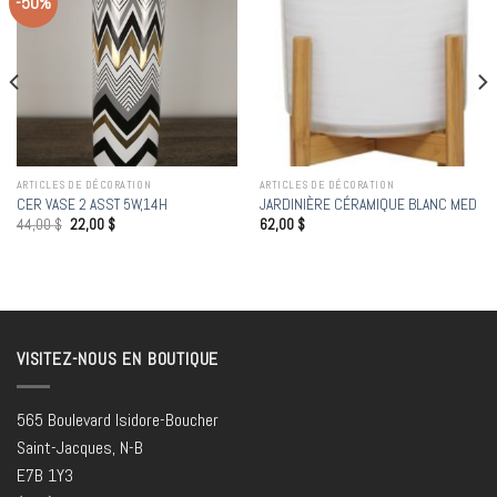
-50%
Add to
Add to
wishlist
wishlist
ARTICLES DE DÉCORATION
ARTICLES DE DÉCORATION
CER VASE 2 ASST 5W,14H
JARDINIÈRE CÉRAMIQUE BLANC MED
44,00
$
22,00
$
62,00
$
VISITEZ-NOUS EN BOUTIQUE
565 Boulevard Isidore-Boucher
Saint-Jacques, N-B
E7B 1Y3