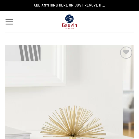
Passer
ADD ANYTHING HERE OR JUST REMOVE IT...
au
contenu
Add to
wishlist